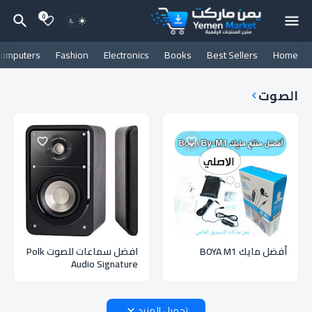
0
omputers
Fashion
Electronics
Books
Best Sellers
Home
الصوت
أفضل مايك BOYA M1
افضل سماعات للصوت Polk
Audio Signature
تحميل المزيد