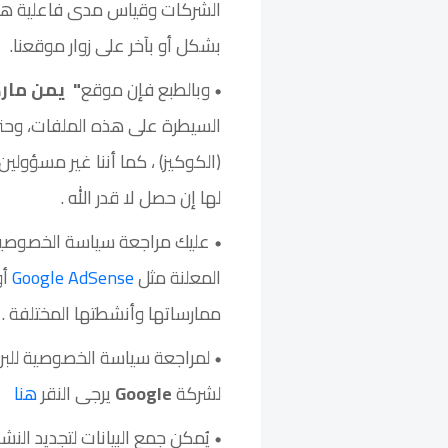
الشركات وقياس مدى فاعلية هذه
بشكل أو بآخر على زوار موقعنا.
وبالطبع فإن موقع
" يمن مار
السيطرة على هذه الملفات، وح
(الكوكيز) ، كما أننا غير مسؤو
لها إن حصل لا قدر الله .
عليك مراجعة سياسة الخصوصية 
المعلنة مثل
Google AdSense
أو
ممارساتها وأنشطتها المختلفة .
لشركة
Google
يرجى النقر
هنا
يُمكن جمع البيانات لتجديد ال