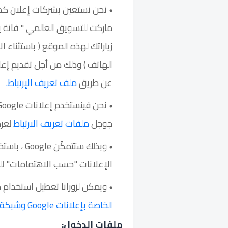
نحن نستعين بشركات إعلان كطرف
ماركت للتسويق العالمي " فانة
زياراتك لهذه الموقع ( باستثناء ال
الهاتف ) وذلك من أجل تقديم إعل
عن طريق
ملف تعريف الإرتباط.
جوجل
ملفات تعريف الارتباط
لعرض
وبذلك ستتمكّن Google ، باستخدام ملف تعريف الارتباط
الإعلانات "حسب الاهتمامات" للمس
ويمكن لزورانا تعطيل استخدام 
الخاصة بإعلانات Google وشبكة المحتوى.
ملفات الدخول: