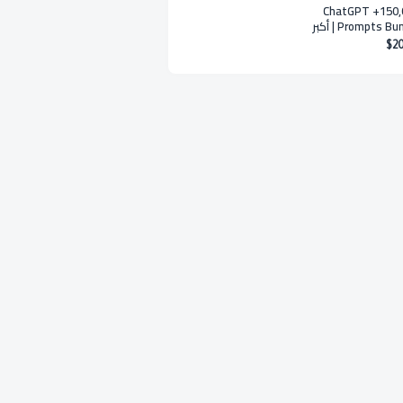
150,000+ ChatGPT
Prompts Bundle | أكبر
ة برومبتات
$20
 الاحترافية