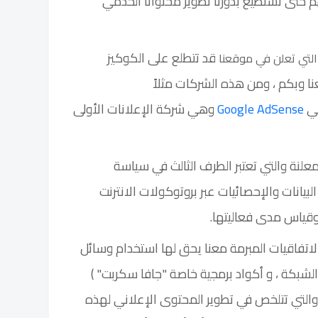
م حتى نستطيع بدورنا تطوير محتوانا الخدمي
قد تتطلع على الكوكيز
التي تعلن في موقعنا
ا وبكم ، ومن هذه الشركات مثلاً
ني
Google AdSense
وهي شركة الإعلانات الأولى
علنة والتي تعتبر الطرف الثالث في سياسة
يانات والإحصائيات عبر بروتوكولات الانترنت
وقياس مدى فعاليتها.
اتفاقيات المبرمة معنا يحق لها استخدام وسائل
 الشبكة ، و أكواد برمجية خاصة "جافا سكربت" )
التي تتلخص في تطوير المحتوى الإعلاني لهذه