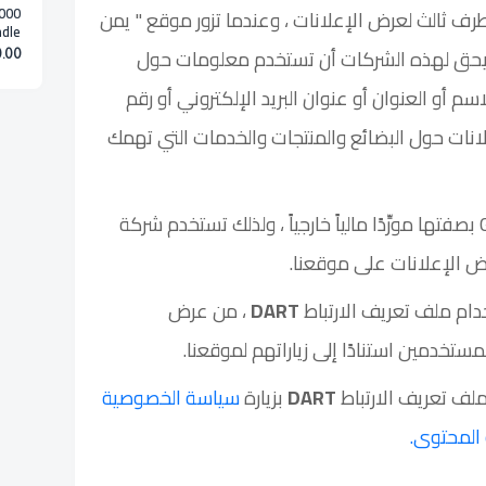
 ثالث لعرض الإعلانات ، وعندما تزور موقع " يمن
مكتب
 يحق لهذه الشركات أن تستخدم معلومات حول
.00
ChatGPT
اسم أو العنوان أو عنوان البريد الإلكتروني أو رقم
انات حول البضائع والمنتجات والخدمات التي تهمك
نحن فينستخدم إعلانات Google بصفتها مورِّدًا مالياً خارجياً ، ولذلك تستخدم شركة
 الإعلانات على موقعنا.
DART
، من عرض
تخدمين استنادًا إلى زياراتهم لموقعنا.
ملف تعريف الارتباط
DART
بزيارة
سياسة الخصوصية