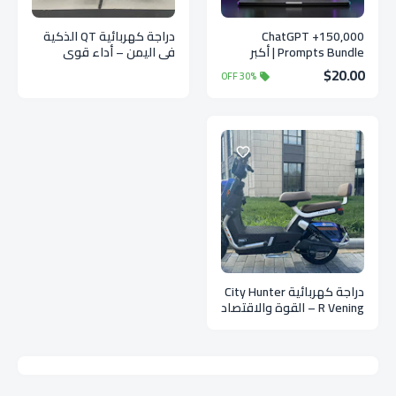
150,000+ ChatGPT
دراجة كهربائية QT الذكية
Prompts Bundle | أكبر
في اليمن – أداء قوي
مكتبة برومبتات ChatGPT
وسعر اقتصادي 547 دولار
$20.00
30% OFF
الاحترافية
فقط عبر يمن ماركت
دراجة كهربائية City Hunter
R Vening – القوة والاقتصاد
في تنقلاتك اليومية | يمن
ماركت للتسويق العالمي