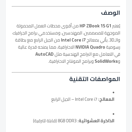
الوصف
يُعتبر
HP ZBook 15 G1
من أقوى محطات العمل المحمولة
الموجهة للمصممين، المهندسين، ومستخدمي برامج الجرافيك
والـ3D. يأتي بمعالج
Intel Core i7
من الجيل الرابع مع بطاقة
رسومية
NVIDIA Quadro
الاحترافية، مما يمنحه قدرة عالية
في التعامل مع البرامج الهندسية مثل
AutoCAD
و
SolidWorks
وبرامج المونتاج الاحترافية.
المواصفات التقنية
المعالج:
Intel Core i7 – الجيل الرابع
الذاكرة العشوائية:
8GB DDR3 (قابلة للترقية)