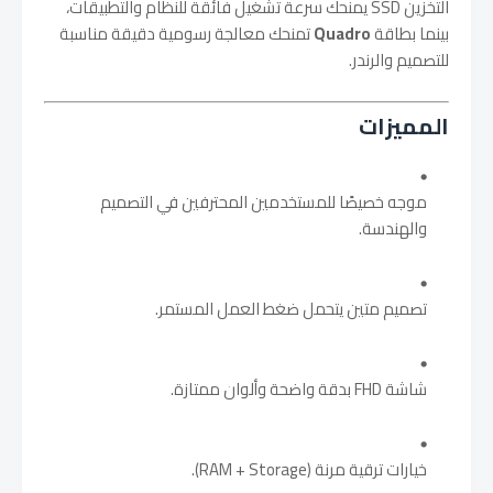
التخزين SSD يمنحك سرعة تشغيل فائقة للنظام والتطبيقات،
بينما بطاقة
Quadro
تمنحك معالجة رسومية دقيقة مناسبة
للتصميم والرندر.
المميزات
موجه خصيصًا للمستخدمين المحترفين في التصميم
والهندسة.
تصميم متين يتحمل ضغط العمل المستمر.
شاشة FHD بدقة واضحة وألوان ممتازة.
خيارات ترقية مرنة (RAM + Storage).