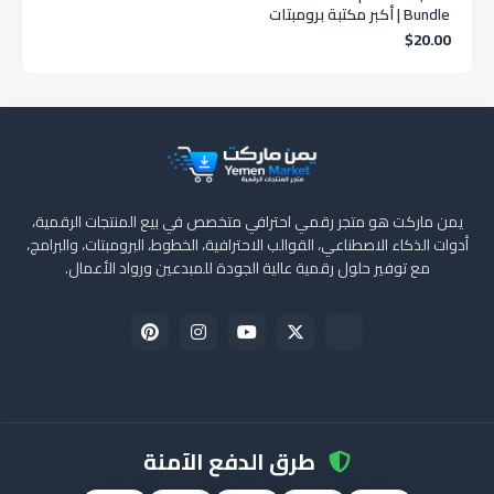
Bundle | أكبر مكتبة برومبتات
ChatGPT الاحترافية
$20.00
يمن ماركت هو متجر رقمي احترافي متخصص في بيع المنتجات الرقمية،
أدوات الذكاء الاصطناعي، القوالب الاحترافية، الخطوط، البرومبتات، والبرامج،
مع توفير حلول رقمية عالية الجودة للمبدعين ورواد الأعمال.
طرق الدفع الآمنة